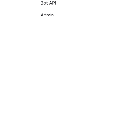
Bot API
Admin
登入
Developers
下載記錄
監控
封存
產品指南