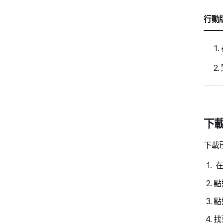
行動版
下載
下載
在
點
點
找