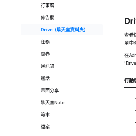
行事曆
佈告欄
D
Drive（聊天室資料夾）
查看
任務
單中
問卷
在Ad
「Dr
通訊錄
通話
行動版
畫面分享
聊天室Note
範本
檔案