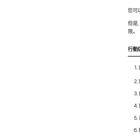
您可
但是
限。
行動版