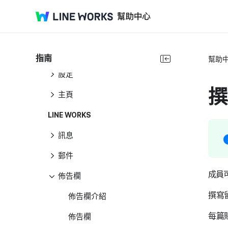
管理員指南
產品指南
共同
指南
幫助
設定
撰
主頁
LINE WORKS
訊息
郵件
成員
佈告欄
撰寫
佈告欄介紹
每篇
佈告欄