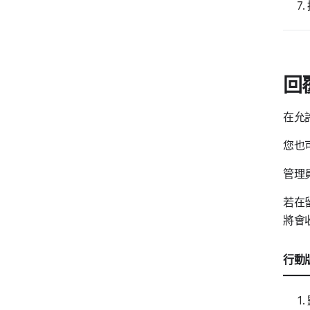
回
在允
您也
管理
若在
將會
行動版