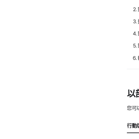
以
您可
行動版