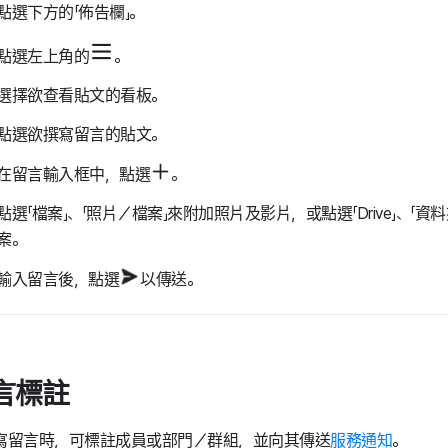
點選下方的「佈告欄」。
點選左上角的
。
選擇欲查看貼文的看板。
點選欲撰寫留言的貼文。
在留言輸入框中，點選
。
點選「檔案」、「照片／檔案」來附加照片及影片，或點選「Drive」、「資
案。
輸入留言後，點選
以傳送。
言標註
寫留言時，可標註成員或部門／群組，並向其傳送
服務通知
。