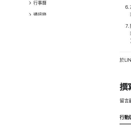
行事曆
通訊錄
任務
問卷
Drive
於LI
其他
撰
留言
行動版