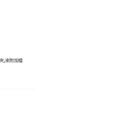
料夾」來附加檔