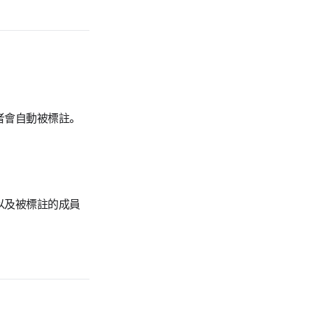
者會自動被標註。
以及被標註的成員