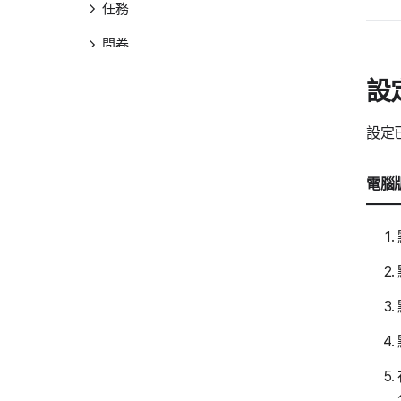
任務
問卷
Drive
設
其他
設定
電腦