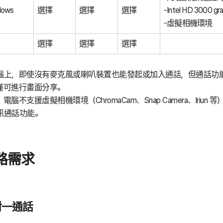
dows
選擇
選擇
選擇
-Intel HD 3000 g
-虛擬相機環境
選擇
選擇
選擇
腦上，即使沒有麥克風或喇叭裝置也能發起或加入通話，但通話功
僅可進行畫面分享。
電腦不支援虛擬相機環境（ChromaCam、Snap Camera、Iriun
訊通話功能。
路需求
對一通話