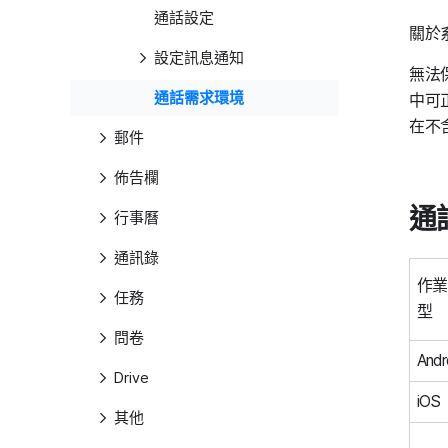
通話設定
關於
設定訊息通知
無法保
通話需求環境
中可
在不
郵件
佈告欄
通
行事曆
通訊錄
作業
任務
型
問卷
Andr
Drive
iOS
其他