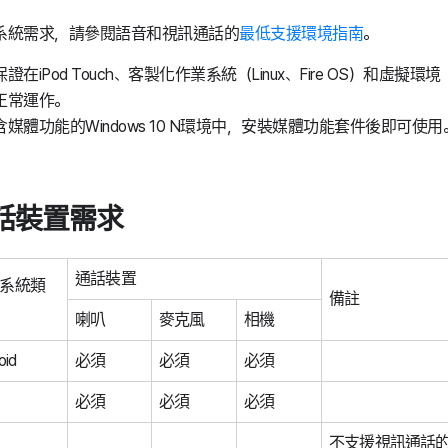
系統需求，請參閱語音和視訊通話的
最低支援環境指南
。
證在iPod Touch、客製化作業系統（Linux、Fire OS）和虛擬
正常運作。
含媒體功能的Windows 10 N環境中，安裝媒體功能套件後即可使用
話裝置需求
通話裝置
系統類
備註
喇叭
麥克風
相機
oid
必須
必須
必須
必須
必須
必須
不支援視訊通話