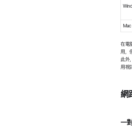
Win
Mac
在電
用，
此外，
用視
網
一