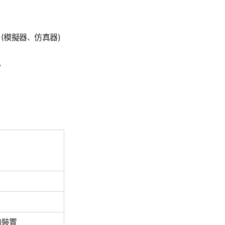
環境（模擬器、仿真器)
。
的裝置