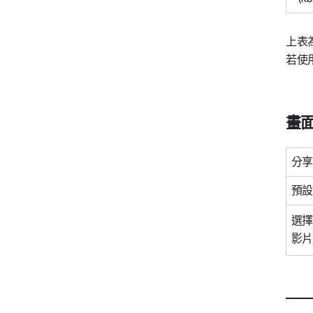
上表
若使
畫
分享
預設
選擇
影片