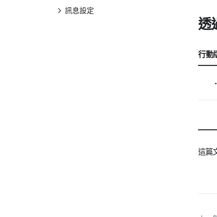
訊息設定
透
郵件
佈告欄
行動版
行事曆
通訊錄
任務
問卷
Drive
這篇
其他