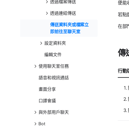
透過檔案傳送
便能
透過連結傳送
若點
傳送資料夾或檔案立
在部
即前往至聊天室
設定資料夾
傳
編輯文件
使用聊天室任務
行動版
語音和視訊通話
畫面分享
口譯會議
與外部用戶聊天
Bot