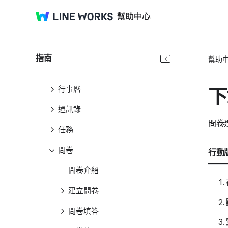
LINE WORKS
訊息
郵件
指南
幫助
佈告欄
行事曆
下
通訊錄
問卷
任務
問卷
行動版
問卷介紹
建立問卷
問卷填答