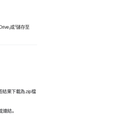
ive」或「儲存至
結果下載為.zip檔
載連結。