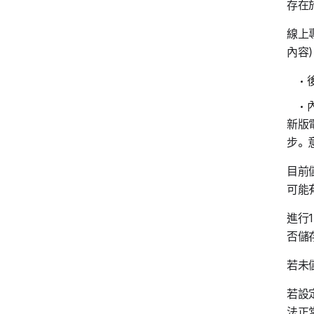
存在於
線上
內容
新版電
步。
目前儲
可能
進行
否儲
若未
若設定
法正