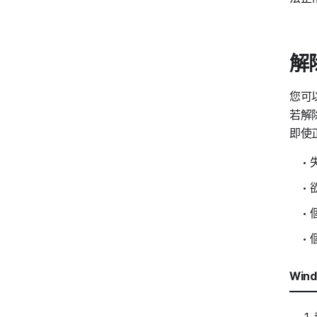
解
您可
若解
即使
Win