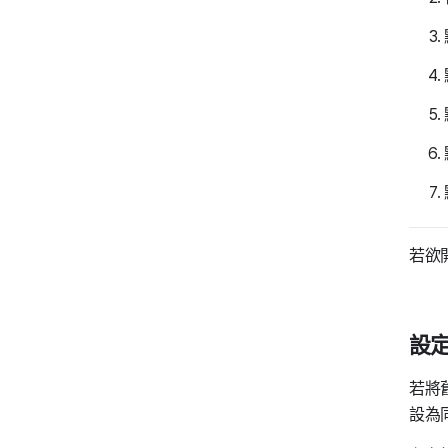
若欲
設
若將舊
設為