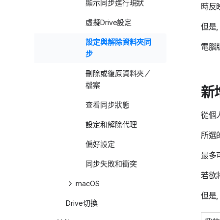
顯示同步進行現狀
時反
虛擬Drive設定
但是
設定與解除資料夾同
電腦版
步
刪除或復原資料夾／
檔案
新
查看同步狀態
從個人
設定和解除代理
所選
偏好設定
最多
同步失敗和衝突
若欲
macOS
但是
Drive切換