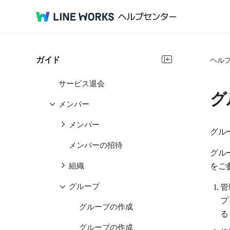
はじめてガイド
管理者ガイド
管理者画面とは
ガイド
ヘル
環境設定
サービス退会
グ
メンバー
メンバー
グル
メンバーの招待
グル
をご
組織
グループ
管
プ
グループの作成
る
グループの作成