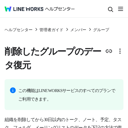
ヘルプセンター
管理者ガイド
メンバー
グループ
削除したグループのデー
タ復元
この機能はLINE WORKSサービスのすべてのプランで
ご利用できます。
組織を削除してから
30
日以内のトーク
、
ノート
、
予定
、
タス
ク
、
フォルダ
、
メーリングリストのデータを下記の方法で復