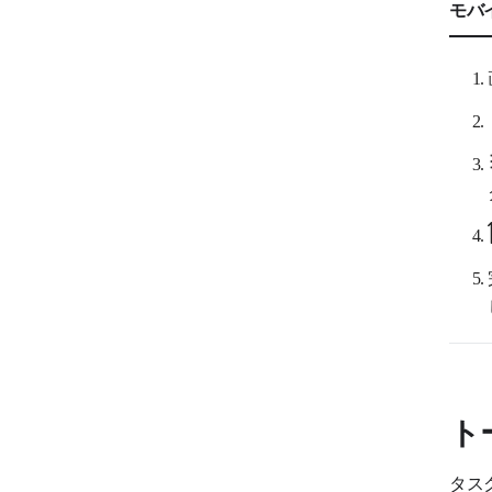
モバ
ト
タス