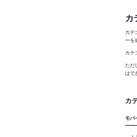
カ
カテ
ーを
カテ
ただ
はで
カ
モバ