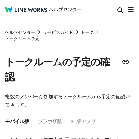
ヘルプセンター
サービスガイド
トーク
トークルーム予定
トークルームの予定の確
認
複数のメンバーが参加するトークルームから予定の確認が
できます。
モバイル版
ブラウザ版
PC版アプリ