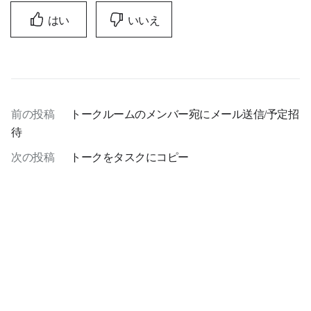
はい
いいえ
前の投稿
トークルームのメンバー宛にメール送信/予定招
待
次の投稿
トークをタスクにコピー