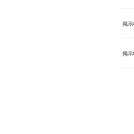
LINE WORKS PaperOn
LINE WORKS AiStudioサービス
掲示
LINE WORKS AiStudio
掲示