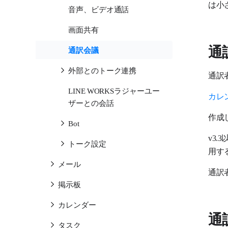
は小
音声、ビデオ通話
画面共有
通
通訳会議
外部とのトーク連携
通訳
LINE WORKSラジャーユー
カレ
ザーとの会話
作成
Bot
v3
トーク設定
用す
メール
通訳
掲示板
カレンダー
通
タスク