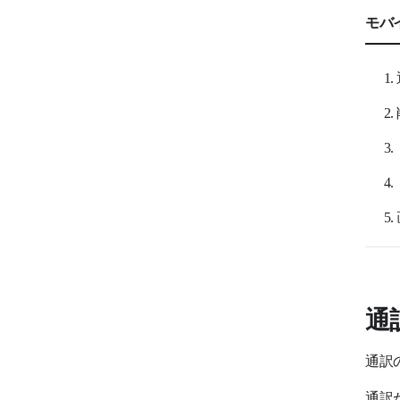
モバ
通
通訳
通訳