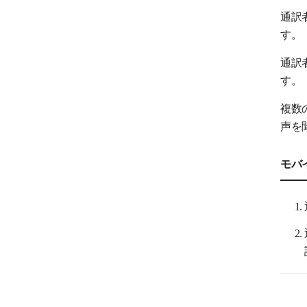
通訳
す。
通訳
す。
複数
声を
モバ