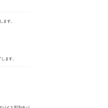
します。
了します。
デバイス言語(モバ