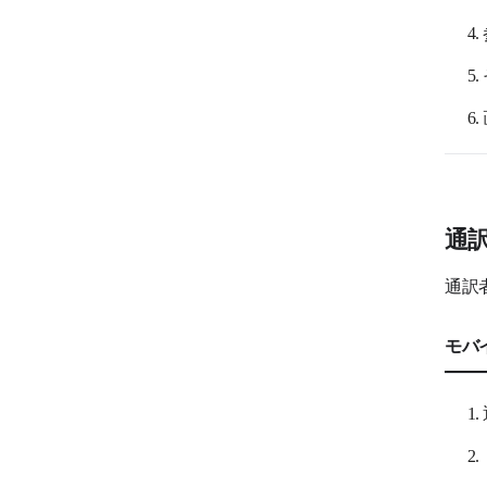
LINE WORKS PaperOn
LINE WORKS AiStudioサービス
LINE WORKS AiStudio
通
通訳
モバ