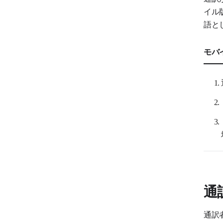
イル
語と
モバ
通
通訳