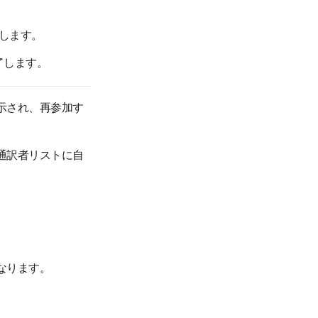
します。
了します。
示され、再参加す
通訳者リストに自
なります。