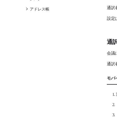
通訳
アドレス帳
設定
アンケート
Drive
通
その他
CXトーク
会議
ワークフロー
通訳
LINE WORKS AiNoteサービス
モバ
LINE WORKS AiNote
LINE WORKSラジャーサービス
LINE WORKSラジャー
LINE WORKS PaperOnサービス