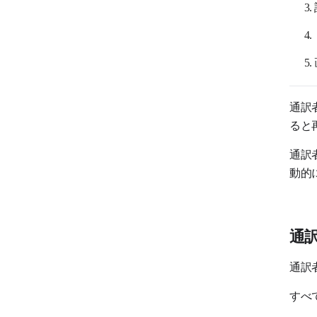
通訳
ると
通訳
動的
通
通訳
すべ