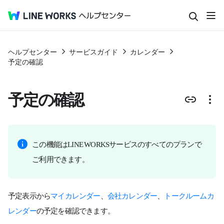
ヘルプセンター
サービスガイド
カレンダー
予定の確認
予定の確認
この機能はLINE WORKSサービスのすべてのプランで
ご利用できます。
予定表示から
マイカレンダー
、
会社カレンダー
、
トークルームカ
レンダー
の予定を確認できます。