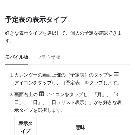
予定表の表示タイプ
好きな表示タイプを選択して、個人の予定を確認できま
す。
モバイル版
ブラウザ版
カレンダーの画面上部の［予定表］のタップや
アイコンをタップし、［予定表］をタップします。
画面右上の
アイコンをタップし、「月」、「3
日」、「日」、「日（リスト表示）」から好きな表
示タイプを選択します。
表示タ
意味
イプ