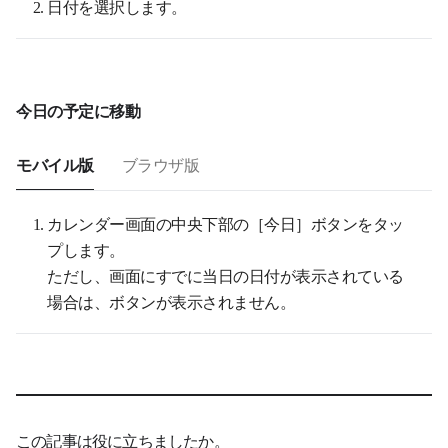
日付を選択します。
今日の予定に移動
モバイル版
ブラウザ版
カレンダー画面の中央下部の［今日］ボタンをタッ
プします。
ただし、画面にすでに当日の日付が表示されている
場合は、ボタンが表示されません。
この記事は役に立ちましたか。