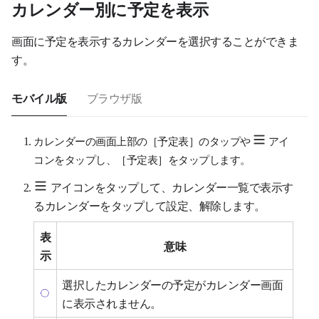
カレンダー別に予定を表示
画面に予定を表示するカレンダーを選択することができま
す。
モバイル版
ブラウザ版
カレンダーの画面上部の［予定表］のタップや
アイ
コンをタップし、［予定表］をタップします。
アイコンをタップして、カレンダー一覧で表示す
るカレンダーをタップして設定、解除します。
表
意味
示
選択したカレンダーの予定がカレンダー画面
に表示されません。