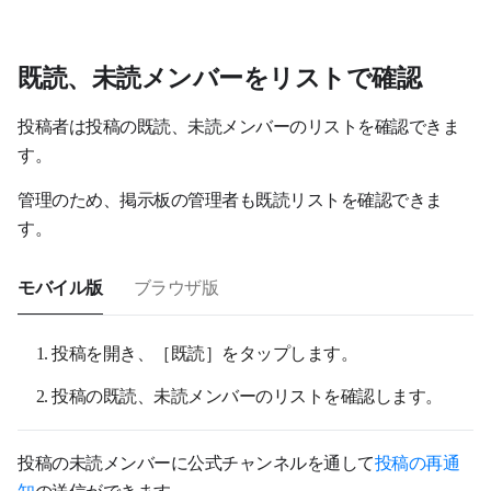
既読、未読メンバーをリストで確認
投稿者は投稿の既読、未読メンバーのリストを確認できま
す。
管理のため、掲示板の管理者も既読リストを確認できま
す。
モバイル版
ブラウザ版
投稿を開き、［既読］をタップします。
投稿の既読、未読メンバーのリストを確認します。
投稿の未読メンバーに公式チャンネルを通して
投稿の再通
知
の送信ができます。