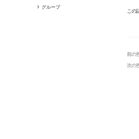
グループ
この
役職、職級、利用権限タイ
プ
ステータス
セキュリティ
前の
サービス
次の
統計
監査
モニタリング
アーカイブ
購入と請求
ⓒ LINE WORKS Corp.
LINE WORKS紹介
利用規約
アプリ