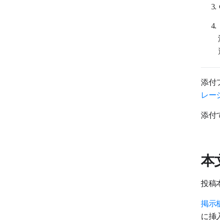
掲示板フィルター
掲示板の管理
掲示板の通知設定
カレンダー
添付
タスク
レー
アドレス帳
添付
アンケート
Drive
本
その他
投稿
CXトーク
掲示
ワークフロー
に挿