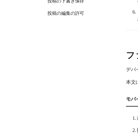
投稿の下書き保存
投稿の編集の許可
投稿の予約
掲示板の投稿の修正
投稿の削除、復元、完全
フ
削除（掲示板）
デバ
投稿の閲覧
本文
コメントの作成
掲示板の投稿の共有
モバ
掲示板の投稿の検索
掲示板の投稿の印刷
掲示板の検索