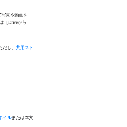
て写真や動画を
Driveから
ただし、
共用スト
。
ネイル
または本文