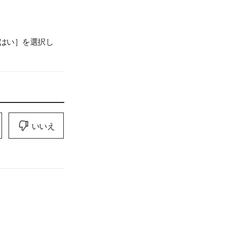
はい］を選択し
いいえ