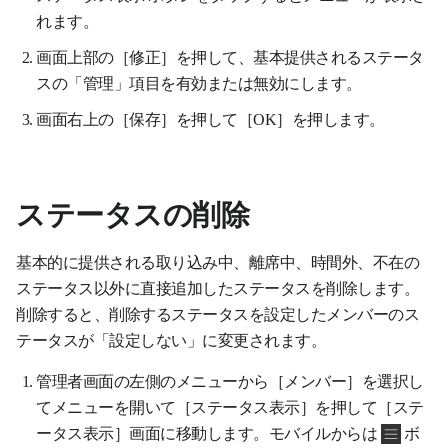
れます。
画面上部の［修正］を押して、基本提供されるステータ
スの「管理」項目を有効または無効にします。
画面右上の［保存］を押して［OK］を押します。
ステータスの削除
基本的に提供される取り込み中、離席中、時間外、不在の
ステータス以外に直接追加したステータスを削除します。
削除すると、削除するステータスを設定したメンバーのス
テータスが「設定しない」に変更されます。
管理者画面の左側のメニューから［メンバー］を選択し
てメニューを開いて［ステータス表示］を押して［ステ
ータス表示］画面に移動します。モバイルからは
ボ