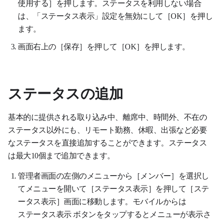
使用する］を押します。ステータスを利用しない場合
は、「ステータス表示」設定を無効にして［OK］を押し
ます。
画面右上の［保存］を押して［OK］を押します。
ステータスの追加
基本的に提供される取り込み中、離席中、時間外、不在の
ステータス以外にも、リモート勤務、休暇、出張など必要
なステータスを直接追加することができます。ステータス
は最大10個まで追加できます。
管理者画面の左側のメニューから［メンバー］を選択し
てメニューを開いて［ステータス表示］を押して［ステ
ータス表示］画面に移動します。モバイルからは
ステータス表示 ボタンをタップするとメニューが表示さ