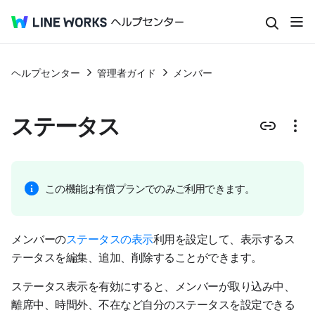
ヘルプセンター
管理者ガイド
メンバー
ステータス
この機能は有償プランでのみご利用できます。
メンバーの
ステータスの表示
利用を設定して、表示するス
テータスを編集、追加、削除することができます。
ステータス表示を有効にすると、メンバーが取り込み中、
離席中、時間外、不在など自分のステータスを設定できる