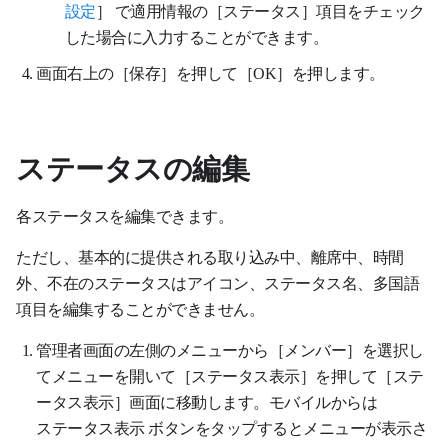
設定
］ で適用情報の［ステータス］項目をチェック
した場合に入力することができます。
画面右上の［保存］を押して［OK］を押します。
ステータスの編集
各ステータスを編集できます。
ただし、基本的に提供される取り込み中、離席中、時間
外、不在のステータスはアイコン、ステータス名、多国語
項目を編集することができません。
管理者画面の左側のメニューから［メンバー］を選択し
てメニューを開いて［ステータス表示］を押して［ステ
ータス表示］画面に移動します。モバイルからは
ステータス表示 ボタンをタップするとメニューが表示さ