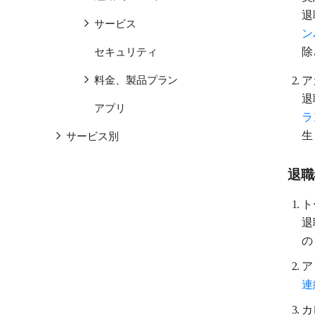
退
サービス
ン
除
セキュリティ
ア
料金、製品プラン
退
アプリ
ラ
生
サービス別
退職
ト
退
の
ア
連
カ