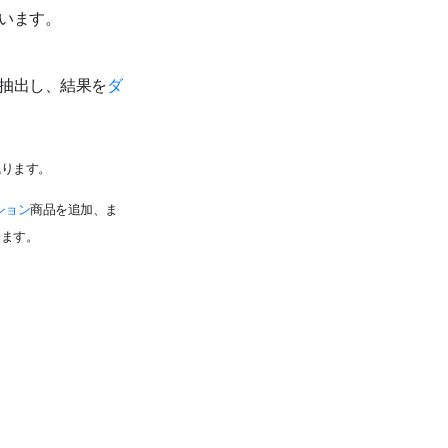
います。
抽出し、結果を
ダ
残ります。
ション
商品を追加、ま
きます。