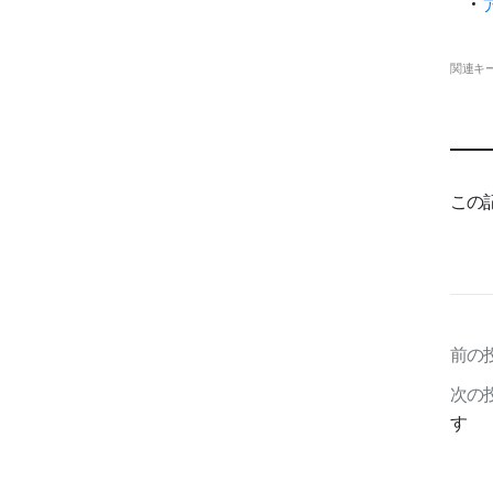
関連キ
この
前の
次の
す