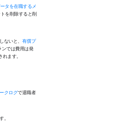
データを在職するメ
ントを削除すると削
しないと、
有償プ
ランでは費用は発
されます。
ークログ
で退職者
す。