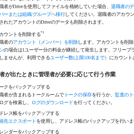
職者がDriveを使用してファイルを格納していた場合、
退職者の
バーまたは組織/グループへ移行
してください。退職者のアカウ
されたアカウントのDriveのデータも削除されます。
*1
カウントを削除する
職者の
アカウント（メンバー）を削除
します。アカウントを削除
ン
の場合は1ユーザー分の料金が継続して発生します。フリープ
しませんが、利用できる
ユーザー数(上限100名まで）
にカウント
者が出たときに管理者が必要に応じて行う作業
ークをバックアップする
職者が含まれるトークルームで
トークの保存
を行うか、
監査のト
ログを検索し、
ログのダウンロード
を行ってください。
ドレス帳をバックアップする
絡先エクスポート
を使用し、アドレス帳のバックアップを行いま
レンダーをバックアップする