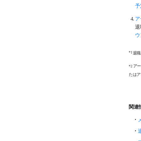
予
ア
退
ウ
退職
*1
アー
*2
たはア
関連