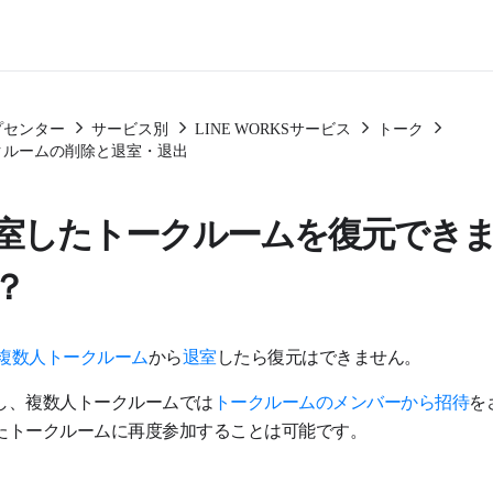
プセンター
サービス別
LINE WORKSサービス
トーク
クルームの削除と退室・退出
室したトークルームを復元でき
？
1や複数人トークルーム
から
退室
したら復元はできません。
し、複数人トークルームでは
トークルームのメンバーから招待
を
たトークルームに再度参加することは可能です。