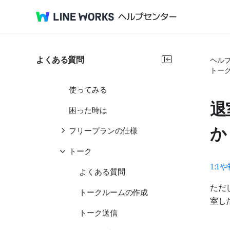
サービス共通
サービス別
よくある質問
ヘル
LINE WORKSサービス
トー
使ってみる
退
困った時は
か
フリープランの仕様
トーク
1:
よくある質問
ただ
トークルームの作成
室し
トーク送信