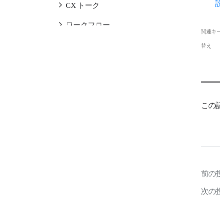
CX トーク
ワークフロー
関連キ
共通
替え
LINE WORKS AiNoteサービス
LINE WORKSラジャーサービ
ス
この
LINE WORKS PaperOnサービ
ス
LINE WORKS AiStudioサービ
ス
前の
次の