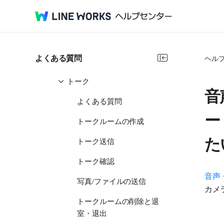
LINE WORKSサービス
使ってみる
困った時は
よくある質問
ヘル
フリープランの仕様
トーク
音
よくある質問
ー
トークルームの作成
た
トーク送信
トーク確認
音声
写真/ファイルの送信
カメ
トークルームの削除と退
室・退出