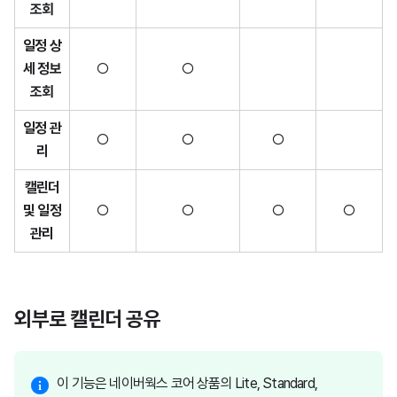
조회
일정 상
세 정보
○
○
조회
일정 관
○
○
○
리
캘린더
및 일정
○
○
○
○
관리
외부로 캘린더 공유
이 기능은 네이버웍스 코어 상품의 Lite, Standard,