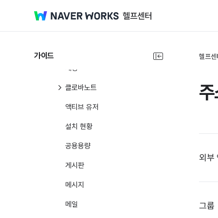
보안 관리
서비스 관리
통계
가이드
헬프센
계정
주
클로바노트
액티브 유저
설치 현황
공용용량
외부
게시판
메시지
메일
그룹