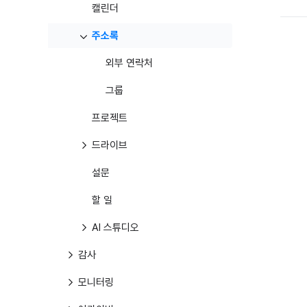
캘린더
주소록
외부 연락처
그룹
프로젝트
드라이브
설문
할 일
AI 스튜디오
감사
모니터링