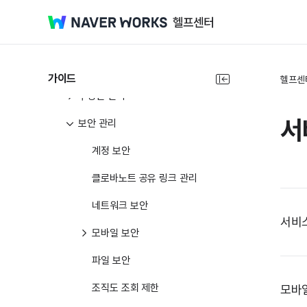
Admin 소개
기본환경
서비스 탈퇴
가이드
헬프센
구성원 관리
서
보안 관리
계정 보안
클로바노트 공유 링크 관리
네트워크 보안
서비
모바일 보안
파일 보안
조직도 조회 제한
모바일