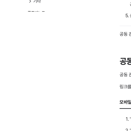
기타
클로바노트
클로바노트
공동 
드라이브
드라이브
공동
PaperOn
AI스튜디오
공동 
AI 스튜디오
링크를
경영지원
모바일
결재
자원 예약
내 업무