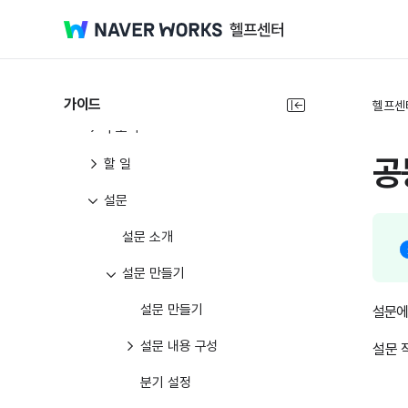
메일
캘린더
게시판
가이드
헬프센
주소록
공
할 일
설문
설문 소개
설문 만들기
설문 만들기
설문에
설문 내용 구성
설문 
분기 설정