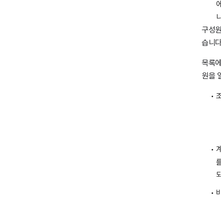
에
구성원
습니다
목록에
원을 
비