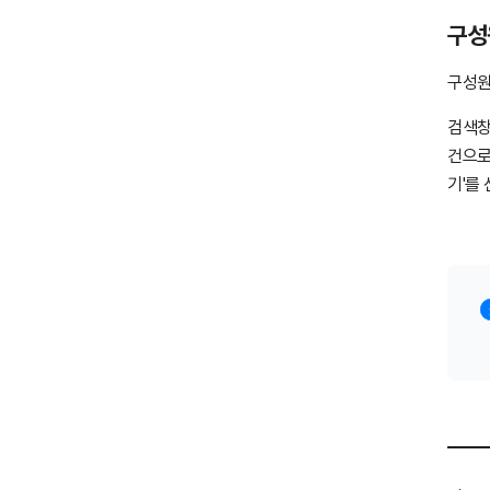
구성
구성원
검색창
건으로
기'를