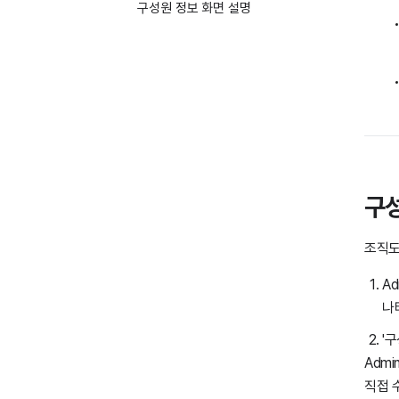
구성원 정보 화면 설명
비밀번호 생성
기한 만료 구성원 비밀번호
재생성
비밀번호 일괄 재설정
구성원 초대
구성
조직
그룹
조직도
직책/직급/사용자 유형
A
나
상태
'
보안 관리
Adm
서비스 관리
직접 