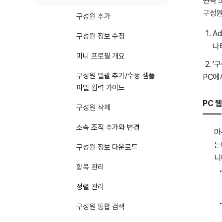
왼쪽 
구성원
구성원 추가
A
구성원 정보 수정
나
미니 프로필 개요
'
구성원 일괄 추가/수정 샘플
PC에
파일 입력 가이드
PC 웹
구성원 삭제
소속 조직 추가와 변경
마
는
구성원 정보 다운로드
니
항목 관리
정렬 관리
구성원 통합 검색