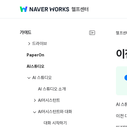
클로바노트
클로바노트
가이드
드라이브
헬프센
드라이브
이
PaperOn
AI스튜디오
AI 스튜디오
AI 스튜디오 소개
AI어시스턴트
AI 
AI어시스턴트와 대화
이전 
대화 시작하기