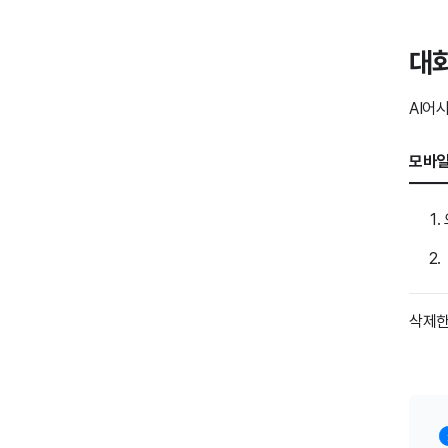
대
AI어
모바일
삭제한