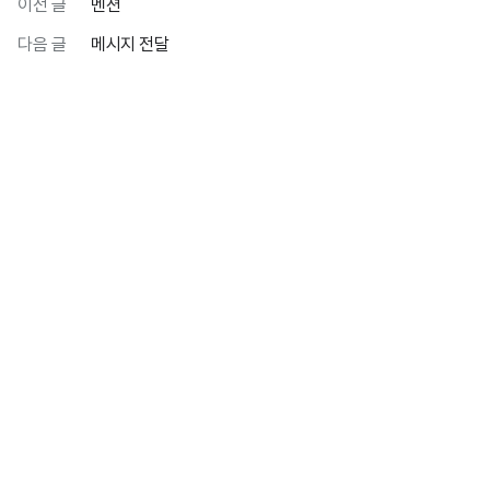
이전 글
멘션
다음 글
메시지 전달