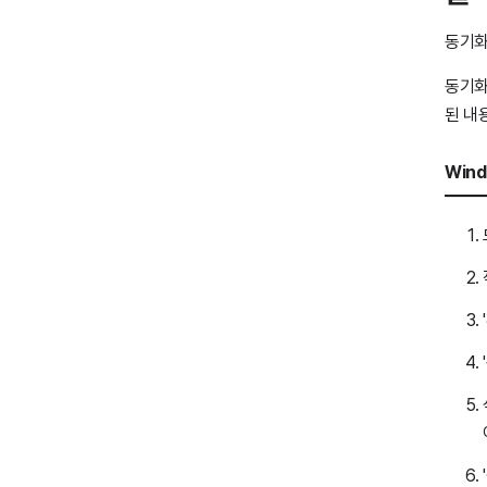
동기화
동기화
된 내
Win