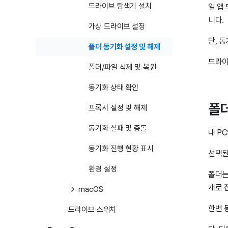
드라이브 탐색기 설치
일 앱
니다.
가상 드라이브 설정
단, 
폴더 동기화 설정 및 해제
드라이
폴더/파일 삭제 및 복원
동기화 상태 확인
폴더
프록시 설정 및 해제
동기화 실패 및 충돌
내 P
동기화 진행 현황 표시
선택된
환경 설정
폴더는
개로 
macOS
한번 
드라이브 스위치