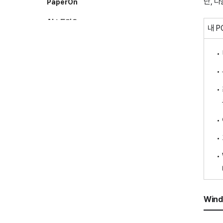
단, 
PaperOn
AI스튜디오
내 P
AI 스튜디오
경영지원
결재
자원 예약
내 업무
기타
Win