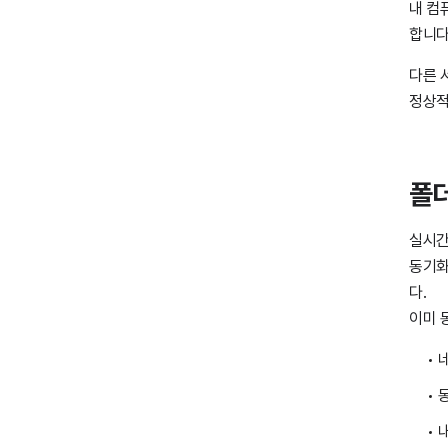
내 컴
합니다
다른 서
정상적
폴더
실시간
동기화
다.
이미 