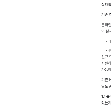
실패합
기존 
온라인
의 실
메
신규 
지원하
가능합
기존 
일도 
1:1
있는지