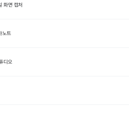
일 화면 캡처
바노트
스튜디오