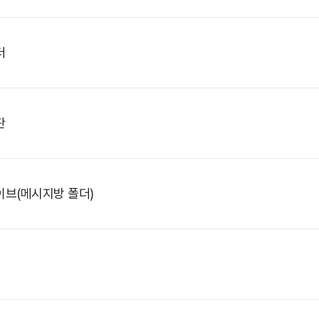
더
판
이브(메시지방 폴더)