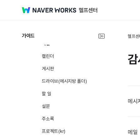
통계
감사
메시지
가이드
헬프센
메일
감
캘린더
게시판
드라이브(메시지방 폴더)
할 일
메시
설문
주소록
프로젝트(kr)
메일