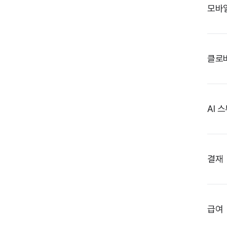
모바
클로
AI 
결재
급여