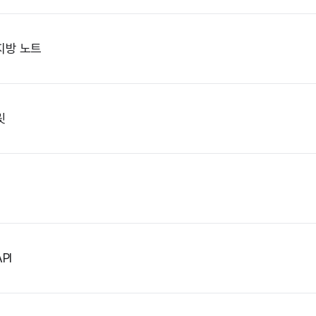
지방 노트
릿
API