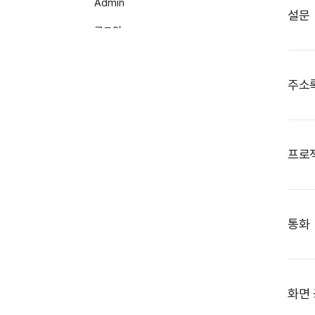
Admin
설문
로그인
Developers
주소
로그 다운로드
모니터링
아카이빙
프로젝
구매 및 청구
Apps
통화
제품 가이드
화면