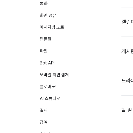
통화
화면 공유
캘린
메시지방 노트
템플릿
게시
파일
Bot API
모바일 화면 캡처
드라
클로바노트
AI 스튜디오
할 일
결재
급여