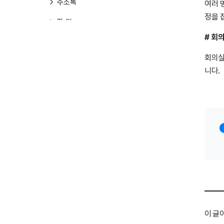
주소록
여러 
정을 
할 일
# 회
설문
회의실
프로젝트
니다.
기타
클로바노트
클로바노트
드라이브
드라이브
PaperOn
AI스튜디오
이 글
AI 스튜디오