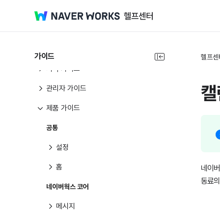
가이드
헬프센
시작 가이드
캘
관리자 가이드
제품 가이드
공통
설정
홈
네이버
동료의
네이버웍스 코어
메시지