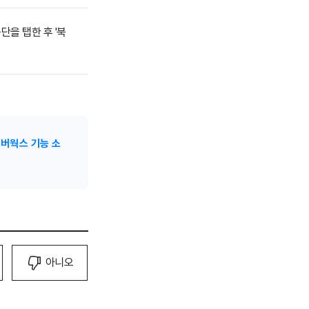
단을 탭한 후 '북
버웍스 기능 소
아니오