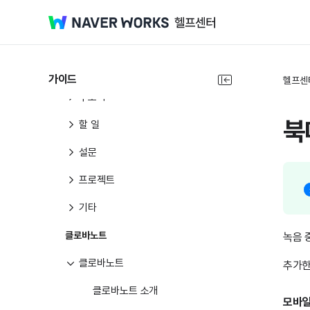
메일
캘린더
게시판
가이드
헬프센
주소록
북
할 일
설문
프로젝트
기타
클로바노트
녹음 
클로바노트
추가한
클로바노트 소개
모바일