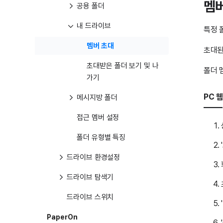
멤버
공용 폴더
내 드라이브
특정 
멤버 초대
초대된
초대받은 폴더 보기 및 나
폴더 
가기
PC 웹
메시지방 폴더
접근 멤버 설정
폴더 유형별 특징
드라이브 환경설정
드라이브 탐색기
드라이브 스위치
PaperOn