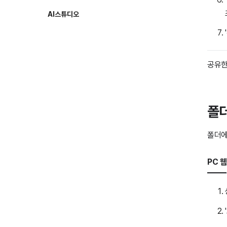
AI스튜디오
AI 스튜디오
경영지원
공유한
결재
자원 예약
폴더
내 업무
폴더에
기타
PC 웹