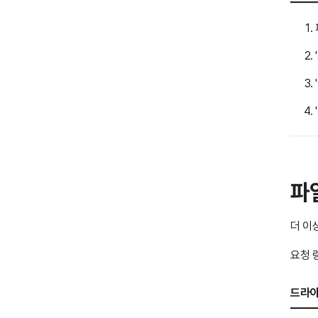
파
더 이
요청 
드라이