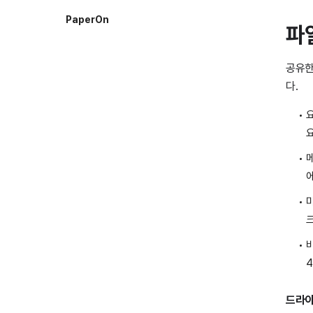
PaperOn
파
AI스튜디오
공유한
AI 스튜디오
다.
경영지원
결재
자원 예약
내 업무
기타
드라이